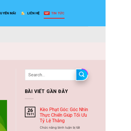
UYẾN MÃI
LIÊN HỆ
TIN TỨC
BÀI VIẾT GẦN ĐÂY
Kèo Phạt Góc: Góc Nhìn
26
Th11
Thực Chiến Giúp Tối Ưu
Tỷ Lệ Thắng
ở
Chức năng bình luận bị tắt