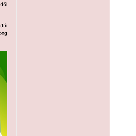
 đối
 đối
rong