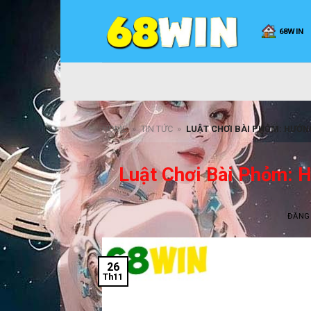
Bỏ
qua
68WIN
nội
dung
HOME
»
TIN TỨC
»
LUẬT CHƠI BÀI PHỎM: HƯỚN
Luật Chơi Bài Phỏm: 
ĐĂNG
26
Th11