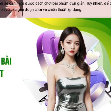
ạn sẽ dần nắm được cách chơi bài phỏm đơn giản. Tuy nhiên, để 
hơn về các giai đoạn chơi và chiến thuật áp dụng.