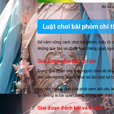
Bỏ túi 
Luật chơi bài phỏm chi t
Để nắm vững cách chơi bài phỏm, hiểu rõ cá
những quy tắc và chiến lược riêng, giúp ngườ
Giai đoạn chia bài, rút bài
Trong giai đoạn này, mỗi người chơi sẽ nhậ
cho việc rút bài. Người chơi sẽ lần lượt rút 
Lúc này, người chơi cần phải xem xét các lá
lại những lá bài quan trọng, không nên đánh
Giai đoạn đánh bài và ăn bài