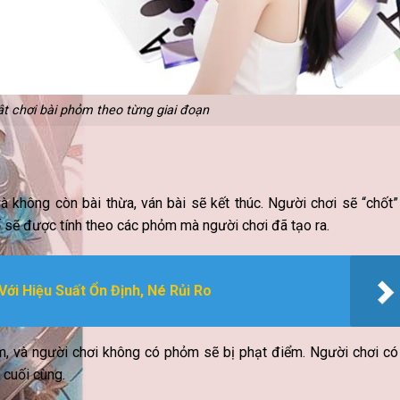
uật chơi bài phỏm theo từng giai đoạn
 không còn bài thừa, ván bài sẽ kết thúc. Người chơi sẽ “chốt”
ố sẽ được tính theo các phỏm mà người chơi đã tạo ra.
Với Hiệu Suất Ổn Định, Né Rủi Ro
 và người chơi không có phỏm sẽ bị phạt điểm. Người chơi có
 cuối cùng.