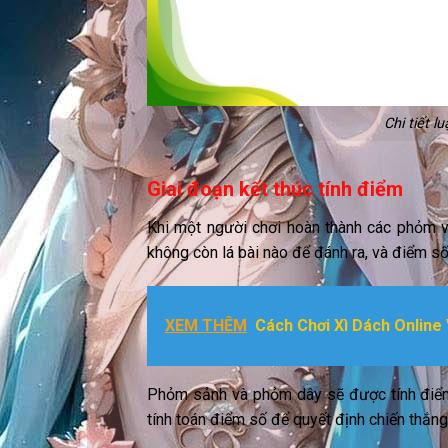
Chi tiết l
Giai đoạn kết thúc tính điểm
Khi một người chơi hoàn thành các phỏm và
không còn lá bài nào để đánh ra, và điểm s
XEM THÊM
Cách Chơi Xì Dách Online 
Phỏm sảnh và phỏm dây sẽ được tính điểm,
tính toán điểm số để quyết định chiến thắng