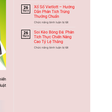
Kèo
Phạt
Xổ Số Vietlott – Hướng
26
Góc:
Th11
Dẫn Phân Tích Trúng
Góc
Thưởng Chuẩn
Nhìn
ở
Chức năng bình luận bị tắt
Thực
Xổ
Chiến
Số
Giúp
Soi Kèo Bóng Đá: Phân
26
Vietlott
Tối
Th11
Tích Thực Chiến Nâng
–
Ưu
Cao Tỷ Lệ Thắng
Hướng
Tỷ
ở
Chức năng bình luận bị tắt
Dẫn
Lệ
Soi
Phân
Thắng
Kèo
Tích
Bóng
Trúng
Đá:
Thưởng
Phân
Chuẩn
Tích
Thực
hiến
Chiến
luật
Nâng
Cao
Tỷ
Lệ
Thắng