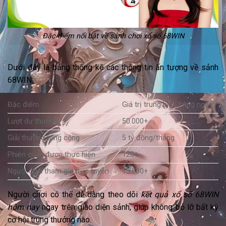
Đặc điểm nổi bật về sảnh chơi xổ số 68WIN
Dưới đây là bảng thống kê các thông tin ấn tượng về sảnh
68WIN:
Đặc điểm
Giá trị trung bình hàng ngày
Lượt dự thưởng
50.000+
Giải thưởng tổng cộng
5 tỷ đồng/tháng
Phiên quay được thực hiện
120+
Người chơi tham gia trực tuyến
15.000+
Người chơi có thể dễ dàng theo dõi
kết quả xổ số 68WIN
hôm nay
ngay trên giao diện sảnh, giúp không bỏ lỡ bất kỳ
cơ hội trúng thưởng nào.