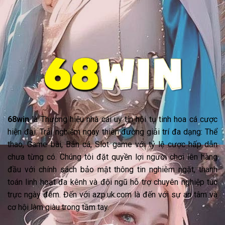
68win
là Thương hiệu nhà cái uy tín hội tụ tinh hoa cá cược
hiện đại. Trải nghiệm ngay thiên đường giải trí đa dạng: Thể
thao, Game bài, Bắn cá, Slot game với tỷ lệ cược hấp dẫn
chưa từng có. Chúng tôi đặt quyền lợi người chơi lên hàng
đầu với chính sách bảo mật thông tin nghiêm ngặt, thanh
toán linh hoạt đa kênh và đội ngũ hỗ trợ chuyên nghiệp túc
trực ngày đêm. Đến với
azp.uk.com
là đến với sự an tâm và
cơ hội làm giàu trong tầm tay.