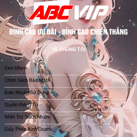
VỀ CHÚNG TÔI
Ceo 68win
Chính Sách Bảo Mật
Điều Khoản Sử Dụng
Quyền Riêng Tư
Miễn Trừ Trách Nhiệm
Giấy Phép Kinh Doanh