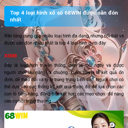
Top 4 loại hình xổ số 68WIN được săn đón
nhất
Nền tảng cung cấp nhiều loại hình đa dạng, nhưng nổi bật và
được săn đón nhiều nhất là top 4 loại hình dưới đây:
XSMB
Đây là loại hình truyền thống, diễn ra mỗi ngày và được
người chơi lâu năm ưa chuộng. Điểm mạnh là kết quả ổn
định, dễ theo dõi và tỷ lệ trúng trung bình cao. Người chơi có
thể dựa vào các thống kê kết quả trước đó để lựa chọn các
con lô tiềm năng, đồng thời kết hợp các mẹo chọn để nâng
cao cơ hội trúng thưởng.