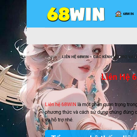
Bỏ
qua
68WIN
nội
dung
HOME
»
LIÊN HỆ 68WIN – CÁC KÊNH HỖ TRỢ VÀ L
Liên Hệ 
Liên hệ 68WIN
là một phần quan trọng trong 
phương thức và cách sử dụng chúng đúng các
vụ hỗ trợ nhé.