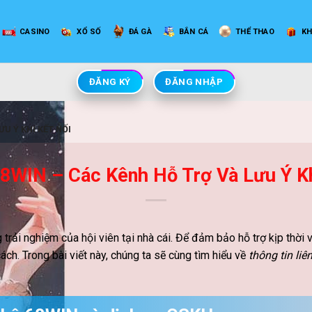
CASINO
XỔ SỐ
ĐÁ GÀ
BẮN CÁ
THỂ THAO
KH
ĐĂNG KÝ
ĐĂNG NHẬP
ƯU Ý KHI KẾT NỐI
68WIN – Các Kênh Hỗ Trợ Và Lưu Ý Kh
trải nghiệm của hội viên tại nhà cái. Để đảm bảo hỗ trợ kịp thời v
h. Trong bài viết này, chúng ta sẽ cùng tìm hiểu về
thông tin li