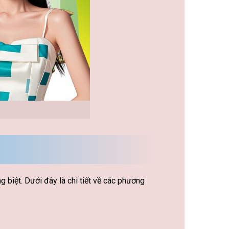
g biệt. Dưới đây là chi tiết về các phương