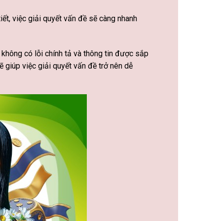
iết, việc giải quyết vấn đề sẽ càng nhanh
 không có lỗi chính tả và thông tin được sắp
ẽ giúp việc giải quyết vấn đề trở nên dễ