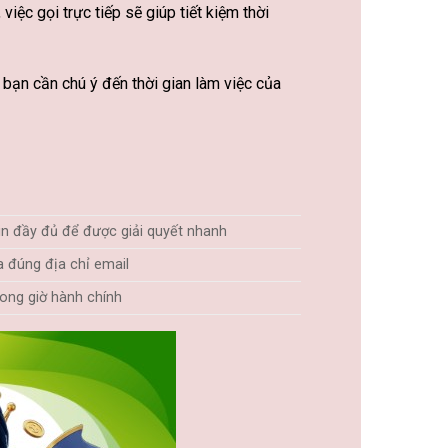
việc gọi trực tiếp sẽ giúp tiết kiệm thời
 bạn cần chú ý đến thời gian làm việc của
in đầy đủ để được giải quyết nhanh
a đúng địa chỉ email
rong giờ hành chính