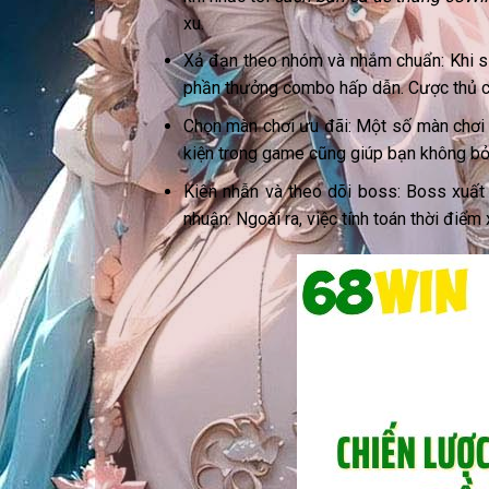
xu.
Xả đạn theo nhóm và nhắm chuẩn: Khi si
phần thưởng combo hấp dẫn. Cược thủ cũ
Chọn màn chơi ưu đãi: Một số màn chơi c
kiện trong game cũng giúp bạn không bỏ 
Kiên nhẫn và theo dõi boss: Boss xuất
nhuận. Ngoài ra, việc tính toán thời điể