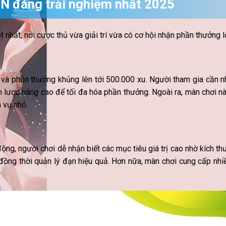
N đáng trải nghiệm nhất 2025
nhất, nơi cược thủ vừa giải trí vừa có cơ hội nhận phần thưởng l
gờ và phần thưởng khủng lên tới 500.000 xu. Người tham gia cần
n lược nâng cao để tối đa hóa phần thưởng. Ngoài ra, màn chơi n
 vụ nhỏ.
ộng, người chơi dễ nhận biết các mục tiêu giá trị cao nhờ kích t
ồng thời quản lý đạn hiệu quả. Hơn nữa, màn chơi cung cấp nhiề