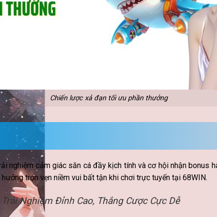
Chiến lược xả đạn tối ưu phần thưởng
 nghiệm cảm giác săn cá đầy kịch tính và cơ hội nhận bonus hấp
n hưởng trọn vẹn niềm vui bất tận khi chơi trực tuyến tại 68WIN.
Trải Nghiệm Đỉnh Cao, Thắng Cược Cực Dễ