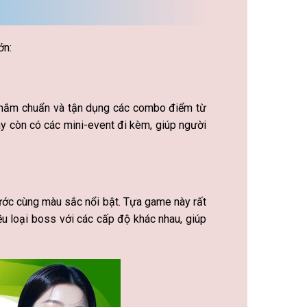
ớn:
 nhắm chuẩn và tận dụng các combo điểm từ
ày còn có các mini-event đi kèm, giúp người
hước cùng màu sắc nổi bật. Tựa game này rất
u loại boss với các cấp độ khác nhau, giúp