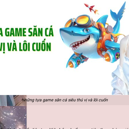
Những tựa game săn cá siêu thú vị và lôi cuốn