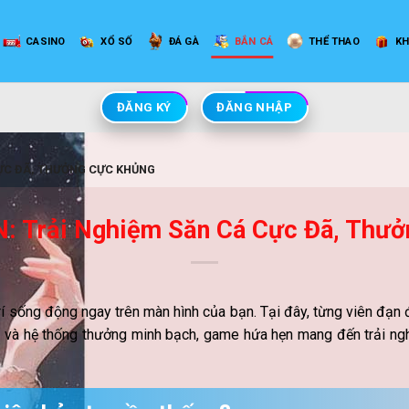
CASINO
XỔ SỐ
ĐÁ GÀ
BẮN CÁ
THỂ THAO
KH
ĐĂNG KÝ
ĐĂNG NHẬP
CỰC ĐÃ, THƯỞNG CỰC KHỦNG
: Trải Nghiệm Săn Cá Cực Đã, Thư
rí sống động ngay trên màn hình của bạn. Tại đây, từng viên đạn 
n và hệ thống thưởng minh bạch, game hứa hẹn mang đến trải nghi