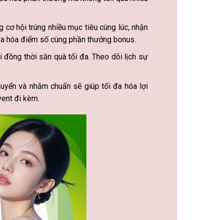
cơ hội trúng nhiều mục tiêu cùng lúc, nhận
 đa hóa điểm số cùng phần thưởng bonus.
 đồng thời săn quà tối đa. Theo dõi lịch sự
uyển và nhắm chuẩn sẽ giúp tối đa hóa lợi
vent đi kèm.